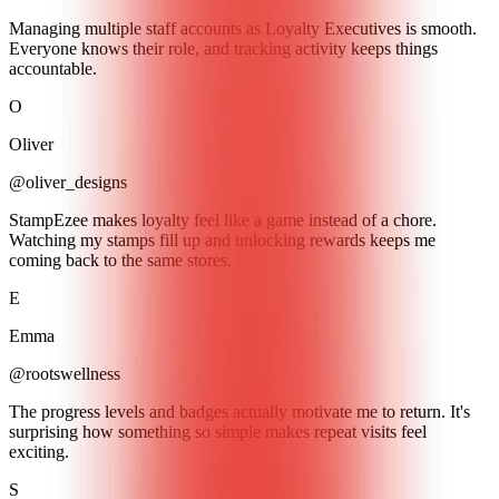
Managing multiple staff accounts as Loyalty Executives is smooth.
Everyone knows their role, and tracking activity keeps things
accountable.
O
Oliver
@oliver_designs
StampEzee makes loyalty feel like a game instead of a chore.
Watching my stamps fill up and unlocking rewards keeps me
coming back to the same stores.
E
Emma
@rootswellness
The progress levels and badges actually motivate me to return. It's
surprising how something so simple makes repeat visits feel
exciting.
S