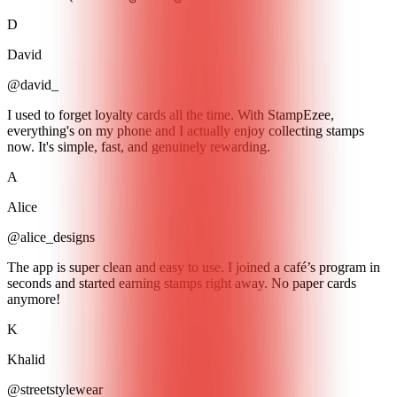
D
David
@david_
I used to forget loyalty cards all the time. With StampEzee,
everything's on my phone and I actually enjoy collecting stamps
now. It's simple, fast, and genuinely rewarding.
A
Alice
@alice_designs
The app is super clean and easy to use. I joined a café’s program in
seconds and started earning stamps right away. No paper cards
anymore!
K
Khalid
@streetstylewear