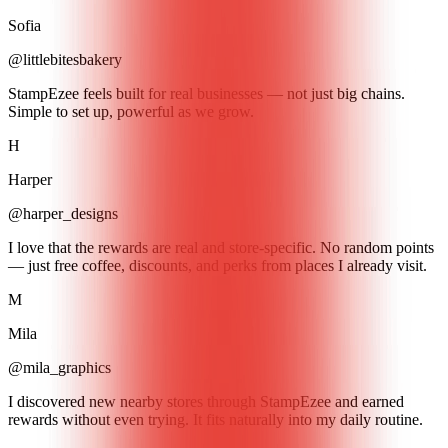
Sofia
@littlebitesbakery
StampEzee feels built for real businesses — not just big chains.
Simple to set up, powerful as we grow.
H
Harper
@harper_designs
I love that the rewards are real and store-specific. No random points
— just free coffee, discounts, and perks from places I already visit.
M
Mila
@mila_graphics
I discovered new nearby stores through StampEzee and earned
rewards without even trying. It fits naturally into my daily routine.