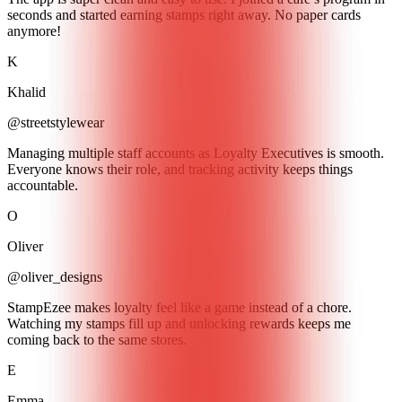
seconds and started earning stamps right away. No paper cards
anymore!
K
Khalid
@streetstylewear
Managing multiple staff accounts as Loyalty Executives is smooth.
Everyone knows their role, and tracking activity keeps things
accountable.
O
Oliver
@oliver_designs
StampEzee makes loyalty feel like a game instead of a chore.
Watching my stamps fill up and unlocking rewards keeps me
coming back to the same stores.
E
Emma