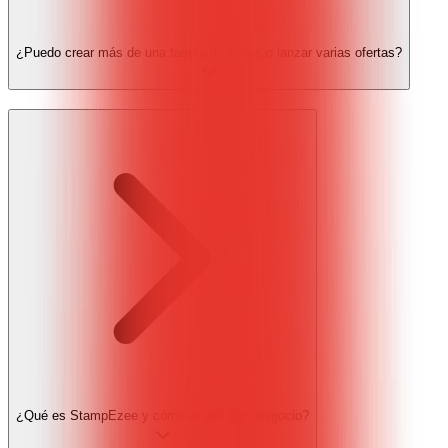
¿Puedo crear más de una tarjeta de sellos o lanzar varias ofertas?
¿Qué es StampEzee y cómo ayuda a mi negocio?