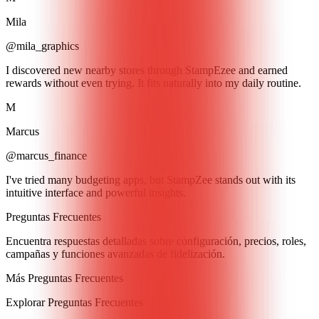
Mila
@mila_graphics
I discovered new nearby stores through StampEzee and earned
rewards without even trying. It fits naturally into my daily routine.
M
Marcus
@marcus_finance
I've tried many budgeting apps, but StampZee stands out with its
intuitive interface and powerful insights.
Preguntas Frecuentes
Encuentra respuestas detalladas sobre configuración, precios, roles,
campañas y funciones avanzadas de fidelización.
Más Preguntas Frecuentes
Explorar Preguntas Frecuentes