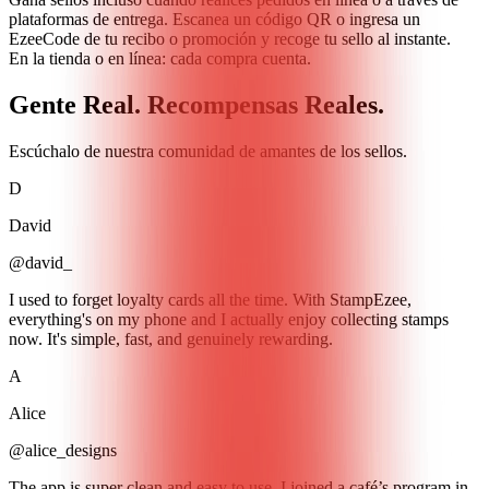
plataformas de entrega. Escanea un código QR o ingresa un
EzeeCode de tu recibo o promoción y recoge tu sello al instante.
En la tienda o en línea: cada compra cuenta.
Gente
Real.
Recompensas
Reales.
Escúchalo de nuestra comunidad de amantes de los sellos.
D
David
@david_
I used to forget loyalty cards all the time. With StampEzee,
everything's on my phone and I actually enjoy collecting stamps
now. It's simple, fast, and genuinely rewarding.
A
Alice
@alice_designs
The app is super clean and easy to use. I joined a café’s program in