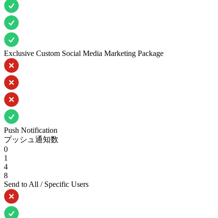
Exclusive Custom Social Media Marketing Package
Push Notification
プッシュ通知数
0
1
4
8
Send to All / Specific Users