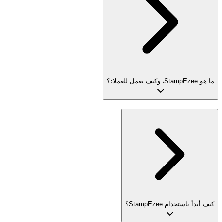
ما هو StampEzee، وكيف يعمل للعملاء؟
كيف أبدأ باستخدام StampEzee؟