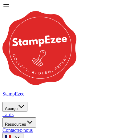
StampEzee
Aperçu
Tarifs
Ressources
Contactez-nous