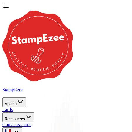
StampEzee
Aperçu
Tarifs
Ressources
Contactez-nous