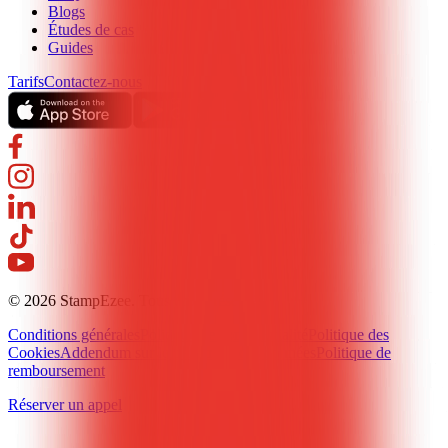
Blogs
Études de cas
Guides
Tarifs
Contactez-nous
© 2026 StampEzee. Tous droits réservés.
Conditions générales
Politique de confidentialité
Politique des
Cookies
Addendum sur le traitement des données
Politique de
remboursement
Réserver un appel