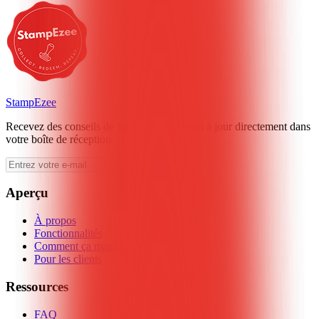
StampEzee
Recevez des conseils de fidélité et des mises à jour directement dans
votre boîte de réception
Aperçu
À propos
Fonctionnalités
Comment ça marche
Pour les clients
Ressources
FAQ